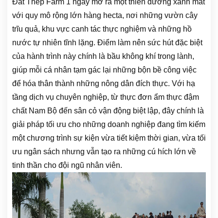
Đất Thép Farm 1 ngày mở ra một thiên đường xanh mát
với quy mô rộng lớn hàng hecta, nơi những vườn cây
trĩu quả, khu vực canh tác thực nghiệm và những hồ
nước tự nhiên tĩnh lặng. Điểm làm nên sức hút đặc biệt
của hành trình này chính là bầu không khí trong lành,
giúp mỗi cá nhân tạm gác lại những bộn bề công việc
để hóa thân thành những nông dân đích thực. Với hạ
tầng dịch vụ chuyên nghiệp, từ thực đơn ẩm thực đậm
chất Nam Bộ đến sân cỏ vận động biệt lập, đây chính là
giải pháp tối ưu cho những doanh nghiệp đang tìm kiếm
một chương trình sự kiện vừa tiết kiệm thời gian, vừa tối
ưu ngân sách nhưng vẫn tạo ra những cú hích lớn về
tinh thần cho đội ngũ nhân viên.