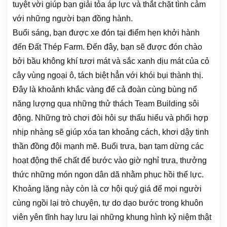
tuyệt vời giúp bạn giải tỏa áp lực và thắt chặt tình cảm
với những người bạn đồng hành.
Buổi sáng, bạn được xe đón tại điểm hẹn khởi hành
đến Đất Thép Farm. Đến đây, bạn sẽ được đón chào
bởi bầu không khí tươi mát và sắc xanh dịu mát của cỏ
cây vùng ngoại ô, tách biệt hẳn với khói bụi thành thị.
Đây là khoảnh khắc vàng để cả đoàn cùng bùng nổ
năng lượng qua những thử thách Team Building sôi
động. Những trò chơi đòi hỏi sự thấu hiểu và phối hợp
nhịp nhàng sẽ giúp xóa tan khoảng cách, khơi dậy tinh
thần đồng đội mạnh mẽ. Buổi trưa, bạn tạm dừng các
hoạt động thể chất để bước vào giờ nghỉ trưa, thưởng
thức những món ngon dân dã nhằm phục hồi thể lực.
Khoảng lặng này còn là cơ hội quý giá để mọi người
cùng ngồi lại trò chuyện, tự do dạo bước trong khuôn
viên yên tĩnh hay lưu lại những khung hình kỷ niệm thật