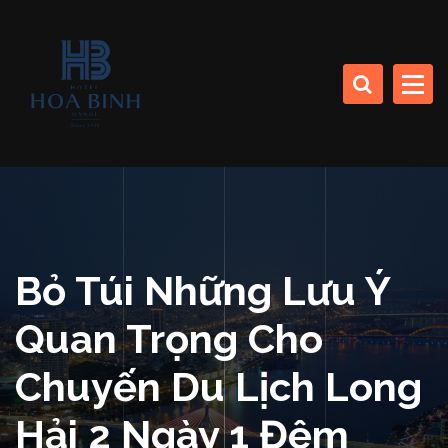
S
k
CÔNG TY CP SINH THÁI BIỂN (KHÁCH SẠN HÒA BÌNH)
i
p
t
o
HOA BINH DA NANG
c
HOTEL
o
n
t
e
n
Bỏ Túi Những Lưu Ý
t
Quan Trọng Cho
Chuyến Du Lịch Long
Hải 2 Ngày 1 Đêm