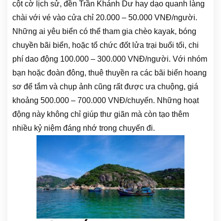
cột cờ lịch sử, đền Trần Khánh Dư hay dạo quanh làng
chài với vé vào cửa chỉ 20.000 – 50.000 VNĐ/người.
Những ai yêu biển có thể tham gia chèo kayak, bóng
chuyền bãi biển, hoặc tổ chức đốt lửa trại buổi tối, chi
phí dao động 100.000 – 300.000 VNĐ/người. Với nhóm
bạn hoặc đoàn đông, thuê thuyền ra các bãi biển hoang
sơ để tắm và chụp ảnh cũng rất được ưa chuộng, giá
khoảng 500.000 – 700.000 VNĐ/chuyến. Những hoạt
động này không chỉ giúp thư giãn mà còn tạo thêm
nhiều kỷ niệm đáng nhớ trong chuyến đi.