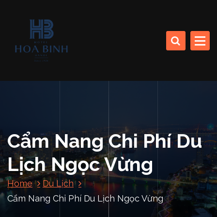
S
k
CÔNG TY CP SINH THÁI BIỂN (KHÁCH SẠN HÒA BÌNH)
i
p
t
o
HOA BINH DA NANG
c
HOTEL
o
n
t
e
n
Cẩm Nang Chi Phí Du
t
Lịch Ngọc Vừng
Home
Du Lịch
Cẩm Nang Chi Phí Du Lịch Ngọc Vừng