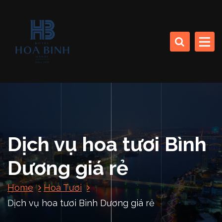
S
k
CÔNG TY CP SINH THÁI BIỂN (KHÁCH SẠN HÒA BÌNH)
i
p
t
o
HOA BINH DA NANG
c
HOTEL
o
n
t
e
n
Dịch vụ hoa tươi Bình
t
Dương giá rẻ
Home
Hoa Tươi
Dịch vụ hoa tươi Bình Dương giá rẻ