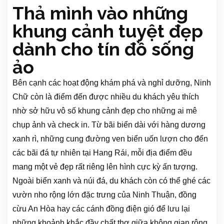
Thả mình vào những
khung cảnh tuyệt đẹp
dành cho tín đồ sống
ảo
Bên cạnh các hoạt động khám phá và nghỉ dưỡng, Ninh
Chữ còn là điểm đến được nhiều du khách yêu thích
nhờ sở hữu vô số khung cảnh đẹp cho những ai mê
chụp ảnh và check in. Từ bãi biển dài với hàng dương
xanh rì, những cung đường ven biển uốn lượn cho đến
các bãi đá tự nhiên tại Hang Rái, mỗi địa điểm đều
mang một vẻ đẹp rất riêng lên hình cực kỳ ấn tượng.
Ngoài biển xanh và núi đá, du khách còn có thể ghé các
vườn nho rộng lớn đặc trưng của Ninh Thuận, đồng
cừu An Hòa hay các cánh đồng điện gió để lưu lại
những khoảnh khắc đầy chất thơ giữa không gian rộng