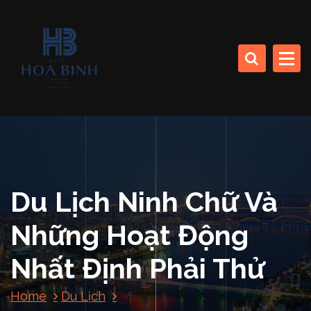
S
k
CÔNG TY CP SINH THÁI BIỂN (KHÁCH SẠN HÒA BÌNH)
i
p
t
o
HOA BINH DA NANG
c
HOTEL
o
n
t
e
n
Du Lịch Ninh Chữ Và
t
Những Hoạt Động
Nhất Định Phải Thử
Home
Du Lịch