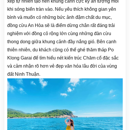
xếp tự nhiên tạo nên khung cảnh cực kỳ ấn tượng mỗi
khi sóng biển tràn vào. Nếu yêu thích không gian yên
bình và muốn có những bức ảnh đậm chất du mục,
đồng cừu An Hòa sẽ là điểm dừng chân rất đáng trải
nghiệm với đồng cỏ rộng lớn cùng những đàn cừu
thong dong giữa khung cảnh đầy nắng gió. Bên cạnh
thiên nhiên, du khách cũng có thể ghé thăm tháp Po
Klong Garai để tìm hiểu nét kiến trúc Chăm cổ đặc sắc
và cảm nhận rõ hơn vẻ đẹp văn hóa lâu đời của vùng
đất Ninh Thuận.