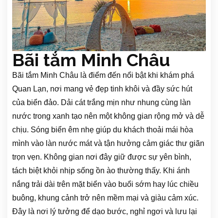
Bãi tắm Minh Châu
Bãi tắm Minh Châu là điểm đến nổi bật khi khám phá
Quan Lạn, nơi mang vẻ đẹp tinh khôi và đầy sức hút
của biển đảo. Dải cát trắng mịn như nhung cùng làn
nước trong xanh tạo nên một không gian rộng mở và dễ
chịu. Sóng biển êm nhẹ giúp du khách thoải mái hòa
mình vào làn nước mát và tận hưởng cảm giác thư giãn
trọn vẹn. Không gian nơi đây giữ được sự yên bình,
tách biệt khỏi nhịp sống ồn ào thường thấy. Khi ánh
nắng trải dài trên mặt biển vào buổi sớm hay lúc chiều
buông, khung cảnh trở nên mềm mại và giàu cảm xúc.
Đây là nơi lý tưởng để dạo bước, nghỉ ngơi và lưu lại