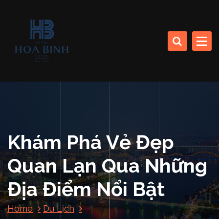
S
k
CÔNG TY CP SINH THÁI BIỂN (KHÁCH SẠN HÒA BÌNH)
i
p
t
o
HOA BINH DA NANG
c
HOTEL
o
n
t
e
n
Khám Phá Vẻ Đẹp
t
Quan Lạn Qua Những
Địa Điểm Nổi Bật
Home
Du Lịch