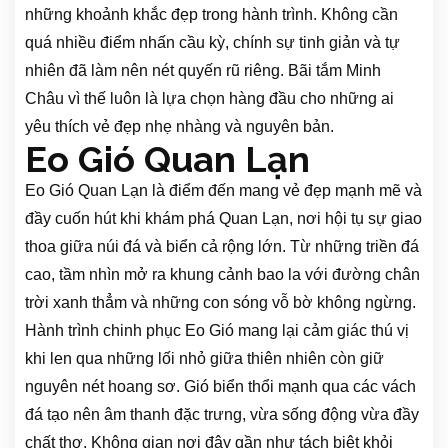
những khoảnh khắc đẹp trong hành trình. Không cần
quá nhiều điểm nhấn cầu kỳ, chính sự tinh giản và tự
nhiên đã làm nên nét quyến rũ riêng. Bãi tắm Minh
Châu vì thế luôn là lựa chọn hàng đầu cho những ai
yêu thích vẻ đẹp nhẹ nhàng và nguyên bản.
Eo Gió Quan Lạn
Eo Gió Quan Lạn là điểm đến mang vẻ đẹp mạnh mẽ và
đầy cuốn hút khi khám phá Quan Lạn, nơi hội tụ sự giao
thoa giữa núi đá và biển cả rộng lớn. Từ những triền đá
cao, tầm nhìn mở ra khung cảnh bao la với đường chân
trời xanh thẳm và những con sóng vỗ bờ không ngừng.
Hành trình chinh phục Eo Gió mang lại cảm giác thú vị
khi len qua những lối nhỏ giữa thiên nhiên còn giữ
nguyên nét hoang sơ. Gió biển thổi mạnh qua các vách
đá tạo nên âm thanh đặc trưng, vừa sống động vừa đầy
chất thơ. Không gian nơi đây gần như tách biệt khỏi