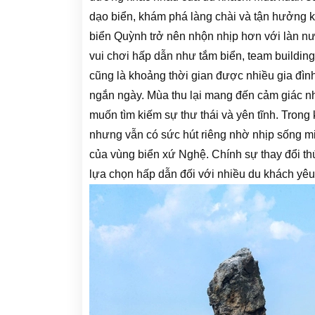
dạo biển, khám phá làng chài và tận hưởng 
biển Quỳnh trở nên nhộn nhịp hơn với làn nướ
vui chơi hấp dẫn như tắm biển, team buildin
cũng là khoảng thời gian được nhiều gia đì
ngắn ngày. Mùa thu lại mang đến cảm giác n
muốn tìm kiếm sự thư thái và yên tĩnh. Trong
nhưng vẫn có sức hút riêng nhờ nhịp sống m
của vùng biển xứ Nghệ. Chính sự thay đổi th
lựa chọn hấp dẫn đối với nhiều du khách yê