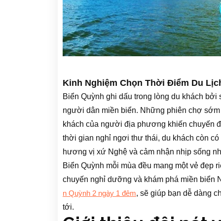
Kinh Nghiệm Chọn Thời Điểm Du Lịc
Biển Quỳnh ghi dấu trong lòng du khách bởi s
người dân miền biển. Những phiên chợ sớm nh
khách của người địa phương khiến chuyến đ
thời gian nghỉ ngơi thư thái, du khách còn 
hương vị xứ Nghệ và cảm nhận nhịp sống nh
Biển Quỳnh mỗi mùa đều mang một vẻ đẹp ri
chuyến nghỉ dưỡng và khám phá miền biển Ng
, sẽ giúp bạn dễ dàng c
n Quỳnh 2 ngày 1 đêm
tới.