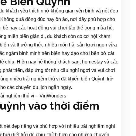
 về Biển Quỳnh
du khách yêu thích nhờ không gian yên bình và nét đẹp
. Không quá đông đúc hay ồn ào, nơi đây phù hợp cho
bè hay các hoạt động vui chơi tập thể trong mùa hè.
ống miền biển giản dị, du khách còn có cơ hội khám
biển và thưởng thức nhiều món hải sản tươi ngon vừa
c ngắm bình minh trên biển hay dạo chơi bên bờ cát
 dễ chịu. Hiện nay hệ thống khách sạn, homestay và các
 phát triển, đáp ứng tốt nhu cầu nghỉ ngơi và vui chơi
ng nhiều trải nghiệm thú vị đã khiến biển Quỳnh trở
ho các chuyến du lịch ngắn ngày.
Quỳnh vào thời điểm
nét đẹp riêng và phù hợp với nhiều trải nghiệm nghỉ
hữu tiết trời dễ chịu, thích hợp cho những chuyến