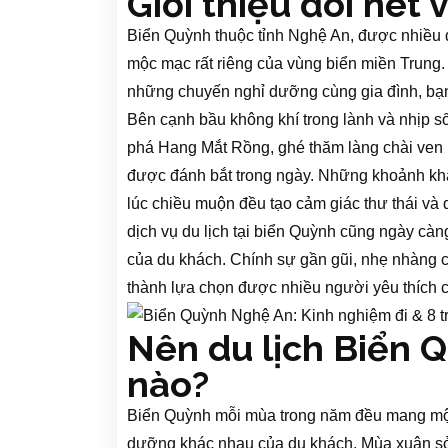
Giới thiệu đôi nét
Biển Quỳnh thuộc tỉnh Nghệ An, được nhiều 
mộc mạc rất riêng của vùng biển miền Trung
những chuyến nghỉ dưỡng cùng gia đình, bạn 
Bên cạnh bầu không khí trong lành và nhịp s
phá Hang Mắt Rồng, ghé thăm làng chài ven 
được đánh bắt trong ngày. Những khoảnh khắ
lúc chiều muộn đều tạo cảm giác thư thái và
dịch vụ du lịch tại biển Quỳnh cũng ngày càng
của du khách. Chính sự gần gũi, nhẹ nhàng cù
thành lựa chọn được nhiều người yêu thích c
Nên du lịch Biển 
nào?
Biển Quỳnh mỗi mùa trong năm đều mang một 
dưỡng khác nhau của du khách. Mùa xuân sở 