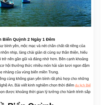
h Biển Quỳnh 2 Ngày 1 Đêm
ự bình yên, mộc mạc và nét chân chất rất riêng của
ộn nhịp, làng chài giản dị cùng sự thân thiện, hiếu
i trở nên gần gũi và đáng nhớ hơn. Bên cạnh khoảng
có cơ hội thưởng thức nhiều món hải sản tươi ngon đậm
ẹ nhàng của vùng biển miền Trung.
êng cùng không gian yên bình rất phù hợp cho những
hệ An. Bài viết kinh nghiệm chọn thời điểm
du lịch Biể
họn được khoảng thời gian lý tưởng cho hành trình sắp