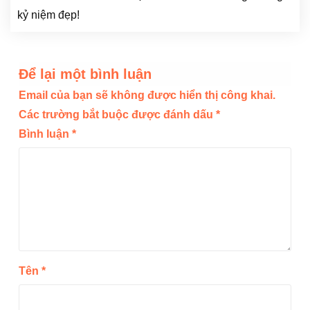
kỷ niệm đẹp!
Để lại một bình luận
Email của bạn sẽ không được hiển thị công khai.
Các trường bắt buộc được đánh dấu
*
Bình luận
*
Tên
*