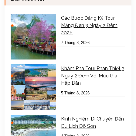
Các Bước Đăng Ký Tour
Măng Đen 3 Ngày 2 Đêm
2026
7 Tháng 8, 2026
Khám Phá Tour Phan Thiết 3
Ngày 2 Đêm Với Mức Giá
Hấp Dẫn
5 Tháng 8, 2026
Kinh Nghiệm Di Chuyển Đến
Du Lịch Đồ Sơn