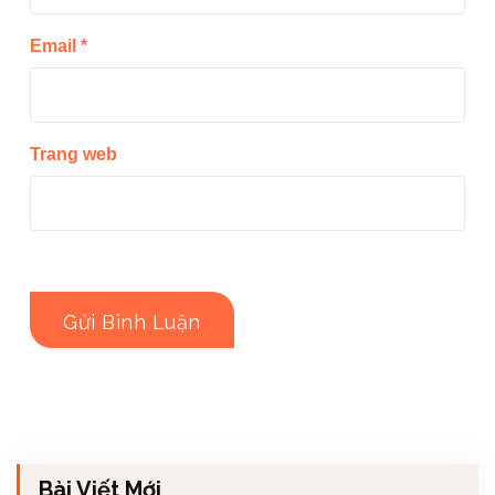
Email
*
Trang web
Bài Viết Mới