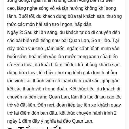
sống động, ngắm nhìn khung cảnh vùng biển từ trên
cao, lắng nghe sóng vỗ và tận hưởng không khí trong
lành. Buổi tối, du khách dùng bữa tại khách sạn, thưởng
thức các món hải sản tươi ngon, hấp dẫn.
Ngày 2: Sau khi ăn sáng, du khách tự do di chuyển đến
các bãi biển nổi tiếng như bãi Quan Lạn, Sơn Hào. Tại
đây, đoàn vui chơi, tắm biển, ngắm cảnh bình minh vào
buổi sớm, hoà mình vào làn nước trong xanh của biển
cả. Đến trưa, du khách làm thủ tục trả phòng khách sạn,
dùng bữa trưa, tổ chức chương trình gala lunch nhằm
tôn vinh các thành viên có thành tích xuất sắc, giúp gắn
kết các thành viên trong đoàn. Kết thúc tiệc, du khách di
chuyển ra bến cảng Quan Lạn, làm thủ tục đi tàu cao tốc
trở về đất liền. Đến nơi, đoàn tiếp tục lên xe khách quay
trở lại điểm đón ban đầu, kết thúc chuyến hành trình 2
ngày 1 đêm đầy ý nghĩa tại đảo Quan Lạn.