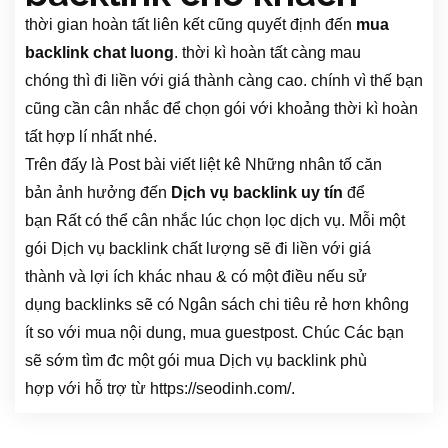
thời gian
hoàn tất
liên kết
cũng quyết định
đến
mua
backlink chat luong
.
thời kì
hoàn tất
càng
mau
chóng
thì đi liền với giá thành càng cao.
chính vì thế
bạn
cũng cần cân nhắc để chọn gói với
khoảng
thời kì
hoàn
tất
hợp lí
nhất nhé.
Trên
đấy là
Post bài viết
liệt kê
Những
nhân tố
căn
bản
ảnh hưởng
đến
Dịch vụ backlink uy tín
để
bạn
Rất có thể
cân nhắc
lúc
chọn lọc
dịch vụ. Mỗi một
gói
Dịch vụ backlink chất lượng
sẽ đi liền với giá
thành
và
lợi ích
khác nhau
&
có một điều nếu
sử
dụng
backlinks
sẽ có
Ngân sách chi tiêu
rẻ hơn
không
ít
so với mua
nội dung
, mua guestpost. Chúc
Các
bạn
sẽ sớm tìm
đc
một gói mua
Dịch vụ backlink
phù
hợp
với
hỗ trợ
từ https://seodinh.com/.