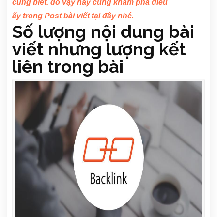
cũng biết.
do vậy
hãy cùng
khám phá
điều
ấy
trong
Post bài viết
tại đây
nhé.
Số lượng
nội dung bài
viết
nhưng
lượng
kết
liên
trong bài