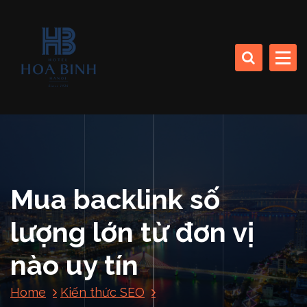
S
k
CÔNG TY CP SINH THÁI BIỂN (KHÁCH SẠN HÒA BÌNH)
i
p
t
o
HOA BINH DA NANG
c
HOTEL
o
n
t
e
n
Mua backlink số
t
lượng lớn từ đơn vị
nào uy tín
Home
Kiến thức SEO