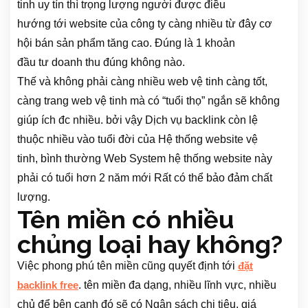
tinh uy tín thì
trọng lượng
người
được
điều
hướng
tới
website
của công ty
càng nhiều
từ đây
cơ
hội
bán sản phẩm
tăng cao. Đúng
là 1
khoản
đầu
tư
doanh thu
đúng không nào.
Thế
và
không phải
càng nhiều
web
vệ tinh càng tốt,
càng
trang web
vệ tinh mà có “tuổi thọ” ngắn sẽ không
giúp ích
đc
nhiều.
bởi vậy
Dịch vụ backlink
còn
lệ
thuộc
nhiều vào tuổi đời của
Hệ thống website vệ
tinh
,
bình thường
Web System hệ thống website
này
phải có tuổi hơn
2
năm mới
Rất có thể
bảo đảm
chất
lượng.
Tên miền
có
nhiều
chủng loại
hay không?
Việc
phong phú
tên miền
cũng quyết định
tới
đặt
.
tên miền
đa dạng
, nhiều
lĩnh vực
, nhiều
backlink free
chủ để
bên cạnh đó
sẽ có
Ngân sách chi tiêu
, giá