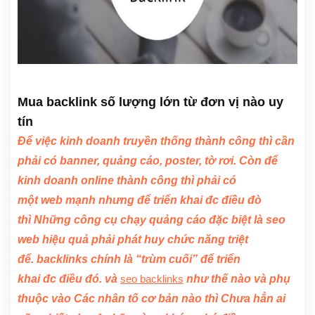
Mua backlink số lượng lớn từ đơn vị nào uy
tín
Để việc kinh doanh truyền thống
thành công
thì
cần
phải có
banner, quảng cáo, poster, tờ rơi. Còn để
kinh doanh
online
thành công
thì phải có
một
web
mạnh
nhưng
để triển khai
đc
điều đò
thì
Những
công cụ
chạy quảng cáo
đặc biệt là
seo
web hiệu quả
phải phát huy
chức năng
triệt
để.
backlinks
chính là “trùm cuối”
để triển
khai
đc
điều đó
.
và
như thế nào
và
phụ
seo backlinks
thuộc
vào
Các
nhân tố
cơ bản
nào thì
Chưa hẳn
ai