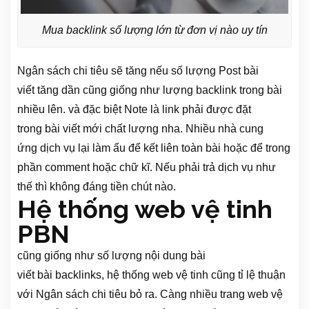
Mua backlink số lượng lớn từ đơn vị nào uy tín
Ngân sách chi tiêu
sẽ tăng nếu số lượng
Post bài
viết
tăng dần
cũng giống như
lượng
backlink
trong bài
nhiều lên.
và
đặc biệt
Note
là
link
phải
được
đặt
trong
bài viết
mới chất lượng nha. Nhiều nhà
cung
ứng
dịch vụ lại làm ẩu để
kết liên
toàn bài hoặc để trong
phần
comment
hoặc chữ kĩ. Nếu phải trả dịch vụ
như
thế
thì không đáng tiền chút nào.
Hệ thống web vệ tinh
PBN
cũng giống như
số lượng
nội dung bài
viết
bài
backlinks
,
hệ thống web vệ tinh
cũng tỉ lệ thuận
với
Ngân sách chi tiêu
bỏ ra. Càng nhiều
trang web
vệ