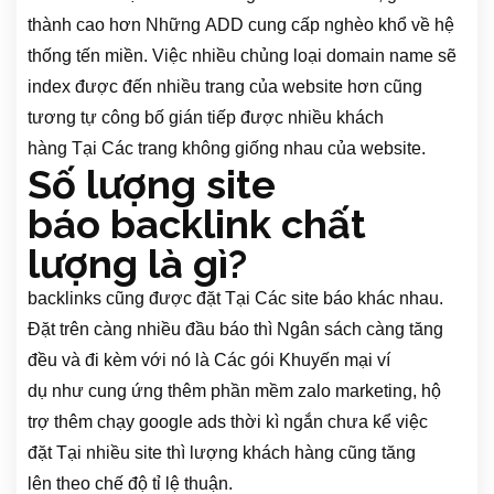
thành
cao hơn
Những
ADD
cung cấp
nghèo khổ
về hệ
thống tến miền. Việc
nhiều chủng loại
domain name
sẽ
index
được
đến
nhiều trang của
website
hơn
cũng
tương tự
công bố
gián tiếp
được
nhiều khách
hàng
Tại
Các
trang
không giống nhau
của
website
.
Số lượng site
báo
backlink chất
lượng là gì?
backlinks
cũng
được
đặt
Tại
Các
site báo
khác nhau
.
Đặt trên càng nhiều đầu báo thì
Ngân sách
càng
tăng
đều
và
đi kèm với nó là
Các
gói
Khuyến mại
ví
dụ
như
cung ứng
thêm phần mềm zalo marketing, hộ
trợ thêm chạy
google ads
thời kì
ngắn chưa kể việc
đặt
Tại
nhiều site thì lượng khách hàng cũng
tăng
lên
theo
chế độ
tỉ lệ thuận.