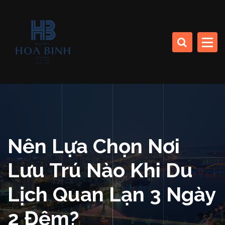
S
k
CÔNG TY CP SINH THÁI BIỂN (KHÁCH SẠN HÒA BÌNH)
i
p
t
o
HOA BINH DA NANG
c
HOTEL
o
n
t
e
n
Nên Lựa Chọn Nơi
t
Lưu Trú Nào Khi Du
Lịch Quan Lạn 3 Ngày
2 Đêm?