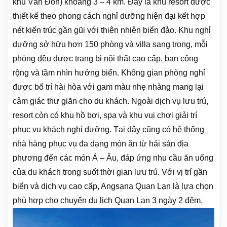
khu Vân Đồn) khoảng 3 – 4 km. Đây là khu resort được
thiết kế theo phong cách nghỉ dưỡng hiện đại kết hợp
nét kiến trúc gần gũi với thiên nhiên biển đảo. Khu nghỉ
dưỡng sở hữu hơn 150 phòng và villa sang trọng, mỗi
phòng đều được trang bị nội thất cao cấp, ban công
rộng và tầm nhìn hướng biển. Không gian phòng nghỉ
được bố trí hài hòa với gam màu nhẹ nhàng mang lại
cảm giác thư giãn cho du khách. Ngoài dịch vụ lưu trú,
resort còn có khu hồ bơi, spa và khu vui chơi giải trí
phục vụ khách nghỉ dưỡng. Tại đây cũng có hệ thống
nhà hàng phục vụ đa dạng món ăn từ hải sản địa
phương đến các món Á – Âu, đáp ứng nhu cầu ăn uống
của du khách trong suốt thời gian lưu trú. Với vị trí gần
biển và dịch vụ cao cấp, Angsana Quan Lạn là lựa chọn
phù hợp cho chuyến du lịch Quan Lạn 3 ngày 2 đêm.