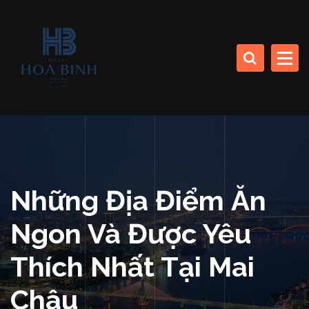
S
k
CÔNG TY CP SINH THÁI BIỂN (KHÁCH SẠN HÒA BÌNH)
i
p
t
o
HOA BINH DA NANG
c
HOTEL
o
n
t
e
n
Những Địa Điểm Ăn
t
Ngon Và Được Yêu
Thích Nhất Tại Mai
Châu