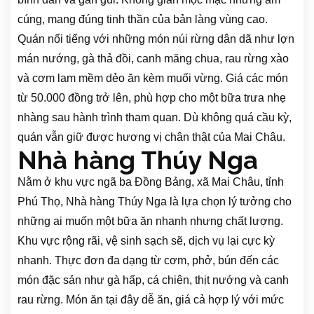
cúng, mang đúng tinh thần của bản làng vùng cao.
Quán nổi tiếng với những món núi rừng dân dã như lợn
mán nướng, gà thả đồi, canh măng chua, rau rừng xào
và cơm lam mềm dẻo ăn kèm muối vừng. Giá các món
từ 50.000 đồng trở lên, phù hợp cho một bữa trưa nhẹ
nhàng sau hành trình tham quan. Dù không quá cầu kỳ,
quán vẫn giữ được hương vị chân thật của Mai Châu.
Nhà hàng Thúy Nga
Nằm ở khu vực ngã ba Đồng Bảng, xã Mai Châu, tỉnh
Phú Thọ, Nhà hàng Thúy Nga là lựa chọn lý tưởng cho
những ai muốn một bữa ăn nhanh nhưng chất lượng.
Khu vực rộng rãi, vệ sinh sạch sẽ, dịch vụ lại cực kỳ
nhanh. Thực đơn đa dạng từ cơm, phở, bún đến các
món đặc sản như gà hấp, cá chiên, thịt nướng và canh
rau rừng. Món ăn tại đây dễ ăn, giá cả hợp lý với mức