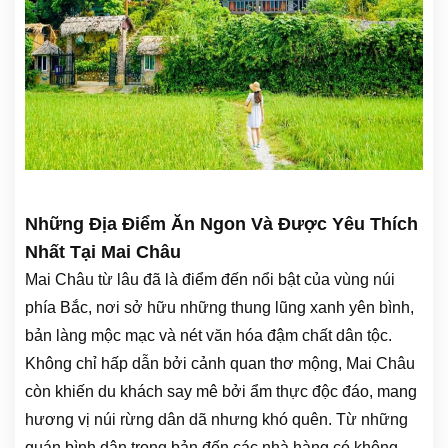
Những Địa Điểm Ăn Ngon Và Được Yêu Thích
Nhất Tại Mai Châu
Mai Châu từ lâu đã là điểm đến nổi bật của vùng núi
phía Bắc, nơi sở hữu những thung lũng xanh yên bình,
bản làng mộc mạc và nét văn hóa đậm chất dân tộc.
Không chỉ hấp dẫn bởi cảnh quan thơ mộng, Mai Châu
còn khiến du khách say mê bởi ẩm thực độc đáo, mang
hương vị núi rừng dân dã nhưng khó quên. Từ những
quán bình dân trong bản đến các nhà hàng có không