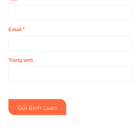
Email
*
Trang web