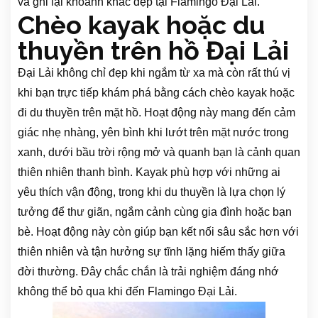
và ghi lại khoảnh khắc đẹp tại Flamingo Đại Lải.
Chèo kayak hoặc du
thuyền trên hồ Đại Lải
Đại Lải không chỉ đẹp khi ngắm từ xa mà còn rất thú vị
khi bạn trực tiếp khám phá bằng cách chèo kayak hoặc
đi du thuyền trên mặt hồ. Hoạt động này mang đến cảm
giác nhẹ nhàng, yên bình khi lướt trên mặt nước trong
xanh, dưới bầu trời rộng mở và quanh bạn là cảnh quan
thiên nhiên thanh bình. Kayak phù hợp với những ai
yêu thích vận động, trong khi du thuyền là lựa chọn lý
tưởng để thư giãn, ngắm cảnh cùng gia đình hoặc bạn
bè. Hoạt động này còn giúp bạn kết nối sâu sắc hơn với
thiên nhiên và tận hưởng sự tĩnh lặng hiếm thấy giữa
đời thường. Đây chắc chắn là trải nghiệm đáng nhớ
không thể bỏ qua khi đến Flamingo Đại Lải.