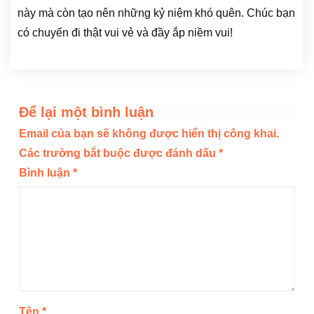
này mà còn tạo nên những kỷ niệm khó quên. Chúc bạn
có chuyến đi thật vui vẻ và đầy ắp niềm vui!
Để lại một bình luận
Email của bạn sẽ không được hiển thị công khai.
Các trường bắt buộc được đánh dấu
*
Bình luận
*
Tên
*