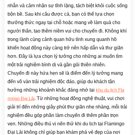
nhẫn và cảm nhận sự tĩnh lặng, tách biệt khỏi cuộc sống
bộn bề. Sau khi câu được cá, bạn có thể lựa chọn
thưởng thức ngay tại chỗ hoặc mang về làm quà cho
người thân, tạo thêm niềm vui cho chuyến đi. Không khí
trong lành cùng cảnh quan hữu tình xung quanh hồ
khiến hoạt động này càng trở nên hấp dẫn và thư giãn
hơn. Đây là lựa chọn lý tưởng cho những ai muốn tìm
một trải nghiệm bình dị và gần gũi thiên nhiên.
Chuyến đi này hứa hẹn sẽ là điểm đến lý tưởng mang
đến vô vàn trải nghiệm độc đáo, giúp du khách tận
hưởng những khoảnh khắc đáng nhớ tại
khu du lịch Fla
. Từ những hoạt động nghệ thuật, vui chơi
mingo Đại Lải
giải trí đến những giây phút thư giãn nhẹ nhàng, mỗi trải
nghiệm đều góp phần làm chuyến đi thêm phần trọn
vẹn. Những điều thú vị nên thử khi du lịch tại Flamingo
Đại Lải không chỉ giúp bạn khám phá vẻ đẹp của nơi