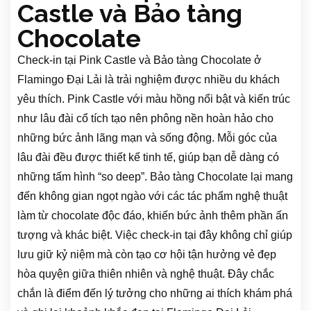
Castle và Bảo tàng
Chocolate
Check-in tại Pink Castle và Bảo tàng Chocolate ở
Flamingo Đại Lải là trải nghiệm được nhiều du khách
yêu thích. Pink Castle với màu hồng nổi bật và kiến trúc
như lâu đài cổ tích tạo nên phông nền hoàn hảo cho
những bức ảnh lãng mạn và sống động. Mỗi góc của
lâu đài đều được thiết kế tinh tế, giúp bạn dễ dàng có
những tấm hình “so deep”. Bảo tàng Chocolate lại mang
đến không gian ngọt ngào với các tác phẩm nghệ thuật
làm từ chocolate độc đáo, khiến bức ảnh thêm phần ấn
tượng và khác biệt. Việc check-in tại đây không chỉ giúp
lưu giữ kỷ niệm mà còn tạo cơ hội tận hưởng vẻ đẹp
hòa quyện giữa thiên nhiên và nghệ thuật. Đây chắc
chắn là điểm đến lý tưởng cho những ai thích khám phá