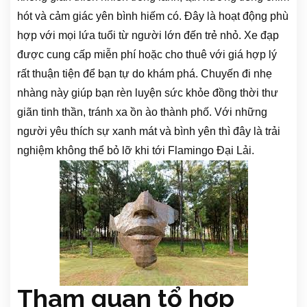
hót và cảm giác yên bình hiếm có. Đây là hoạt động phù
hợp với mọi lứa tuổi từ người lớn đến trẻ nhỏ. Xe đạp
được cung cấp miễn phí hoặc cho thuê với giá hợp lý
rất thuận tiện để bạn tự do khám phá. Chuyến đi nhẹ
nhàng này giúp bạn rèn luyện sức khỏe đồng thời thư
giãn tinh thần, tránh xa ồn ào thành phố. Với những
người yêu thích sự xanh mát và bình yên thì đây là trải
nghiệm không thể bỏ lỡ khi tới Flamingo Đại Lải.
Tham quan tổ hợp