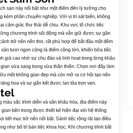
ch sạn này nổi bật như một điểm đến lý tưởng cho
kém phần chuyên nghiệp. Với vị trí sát biển, không
lại cảm giác thư thái dễ chịu. Khu vực tổ chức tiệc
những chương trình sôi động mà vẫn giữ được sự gần
ảnh trở nên nên thơ, rất phù hợp để bắt đầu một đêm
 sản tươi ngon cũng là điểm cộng lớn, khiến bữa tiệc
h giá cao nhờ sự chu đáo và linh hoạt trong từng khâu
 gian vừa sang trọng vừa thân thiện. Chọn nơi đây làm
ữu một không gian đẹp mà còn mở ra cơ hội tạo nên
ăng hoa và sự gắn kết được lan tỏa trọn vẹn.
tel
 màu sắc trình diễn và sân khấu hóa, địa điểm này
 gian bên trong được thiết kế hiện đại với hệ thống
tiết mục trở nên nổi bật. Sảnh tiệc rộng rãi tạo điều
ng như bố trí bàn tiệc khoa học. Khi chương trình bắt