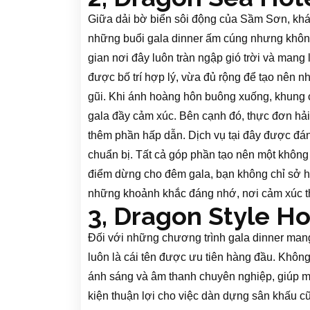
Giữa dải bờ biển sôi động của Sầm Sơn, khá
những buổi gala dinner ấm cúng nhưng không 
gian nơi đây luôn tràn ngập gió trời và mang 
được bố trí hợp lý, vừa đủ rộng để tạo nên 
gũi. Khi ánh hoàng hôn buông xuống, khung c
gala đầy cảm xúc. Bên cạnh đó, thực đơn hải
thêm phần hấp dẫn. Dịch vụ tại đây được đán
chuẩn bị. Tất cả góp phần tạo nên một không
điểm dừng cho đêm gala, bạn không chỉ sở h
những khoảnh khắc đáng nhớ, nơi cảm xúc th
3, Dragon Style Ho
Đối với những chương trình gala dinner mang
luôn là cái tên được ưu tiên hàng đầu. Không
ánh sáng và âm thanh chuyên nghiệp, giúp mọi 
kiện thuận lợi cho việc dàn dựng sân khấu cũ