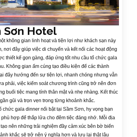
 Sơn Hotel
 không gian linh hoạt và tiện lợi như khách sạn này
m, nơi đây giúp việc di chuyển và kết nối các hoạt động
c thiết kế gọn gàng, đáp ứng tốt nhu cầu tổ chức gala
u. Không gian ấm cúng tạo điều kiện để các thành
 tại đây hướng đến sự tiện lợi, nhanh chóng nhưng vẫn
 phải, việc kiểm soát chương trình cũng trở nên đơn
g buổi tiệc mang tính thân mật và nhẹ nhàng. Kết thúc
gần gũi và trọn vẹn trong từng khoảnh khắc.
 tổ chức gala dinner nổi bật tại Sầm Sơn, hy vọng bạn
 phù hợp để thắp lửa cho đêm tiệc đáng nhớ. Mỗi địa
tạo nên những trải nghiệm đầy cảm xúc bên bờ biển
nh khắc sẽ trở nên ý nghĩa hơn và lưu lại thật lâu