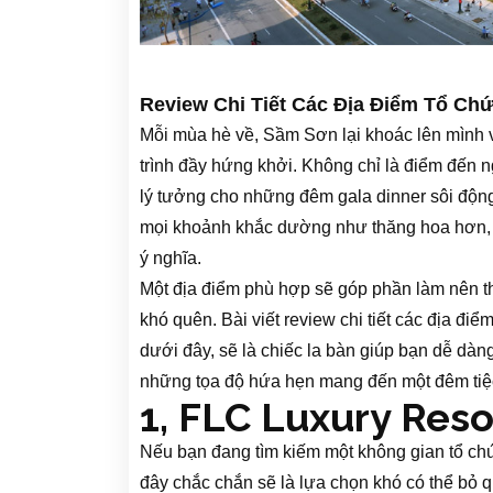
Review Chi Tiết Các Địa Điểm Tổ Chứ
Mỗi mùa hè về, Sầm Sơn lại khoác lên mình 
trình đầy hứng khởi. Không chỉ là điểm đến 
lý tưởng cho những đêm gala dinner sôi động
mọi khoảnh khắc dường như thăng hoa hơn, t
ý nghĩa.
Một địa điểm phù hợp sẽ góp phần làm nên th
khó quên. Bài viết review chi tiết các địa điể
dưới đây, sẽ là chiếc la bàn giúp bạn dễ dà
những tọa độ hứa hẹn mang đến một đêm tiệc 
1, FLC Luxury Res
Nếu bạn đang tìm kiếm một không gian tổ ch
đây chắc chắn sẽ là lựa chọn khó có thể bỏ 