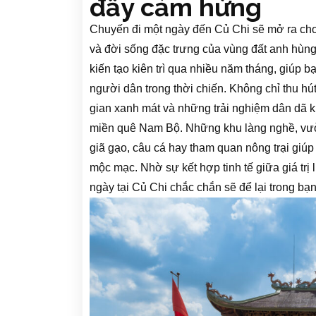
đầy cảm hứng
Chuyến đi một ngày đến Củ Chi sẽ mở ra cho
và đời sống đặc trưng của vùng đất anh hùng
kiến tạo kiên trì qua nhiều năm tháng, giúp b
người dân trong thời chiến. Không chỉ thu h
gian xanh mát và những trải nghiệm dân dã 
miền quê Nam Bộ. Những khu làng nghề, vườn
giã gạo, câu cá hay tham quan nông trại giú
mộc mạc. Nhờ sự kết hợp tinh tế giữa giá trị 
ngày tại Củ Chi chắc chắn sẽ để lại trong bạ