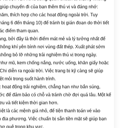
 giúp chuyến đi của bạn thêm thú vị và đáng nhớ:
ăm, thích hợp cho các hoạt động ngoài trời. Tuy
áng 6 đến tháng 10) để tránh bị gián đoạn do thời tiết
các điểm tham quan.
ng, bởi đây là thời điểm mát mẻ và lý tưởng nhất để
hông khí yên bình nơi vùng đất thép. Xuất phát sớm
hông bỏ lỡ những trải nghiệm thú vị trong ngày.
 như mũ, kem chống nắng, nước uống, khăn giấy hoặc
hi diễn ra ngoài trời. Việc trang bị kỹ càng sẽ giúp
t mỏi trong suốt hành trình.
c hoạt động trải nghiệm, chẳng hạn như bắn súng,
ước để đảm bảo có chỗ và tránh chờ đợi quá lâu. Một kế
ru và tiết kiệm thời gian hơn.
iệt là các mệnh giá nhỏ, để tiện thanh toán vé vào
 địa phương. Việc chuẩn bị sẵn tiền mặt sẽ giúp bạn
chợ quê trong khu vực.