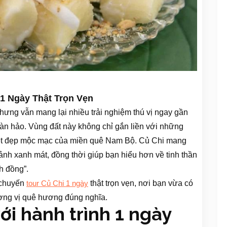
1 Ngày Thật Trọn Vẹn
ưng vẫn mang lại nhiều trải nghiệm thú vị ngay gần
oàn hảo. Vùng đất này không chỉ gắn liền với những
nét đẹp mộc mạc của miền quê Nam Bộ. Củ Chi mang
nh xanh mát, đồng thời giúp bạn hiểu hơn về tinh thần
nh đồng”.
 chuyến
thật trọn vẹn, nơi bạn vừa có
tour Củ Chi 1 ngày
ương vị quê hương đúng nghĩa.
i hành trình 1 ngày