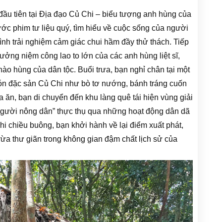
đầu tiên tại Địa đạo Củ Chi – biểu tượng anh hùng của
ớc phim tư liệu quý, tìm hiểu về cuộc sống của người
mình trải nghiệm cảm giác chui hầm đầy thử thách. Tiếp
ởng niệm công lao to lớn của các anh hùng liệt sĩ,
ào hùng của dân tộc. Buổi trưa, bạn nghỉ chân tại một
n đặc sản Củ Chi như bò tơ nướng, bánh tráng cuốn
a ăn, bạn di chuyển đến khu làng quê tái hiện vùng giải
“người nông dân” thực thụ qua những hoạt động dân dã
Khi chiều buông, bạn khởi hành về lại điểm xuất phát,
vừa thư giãn trong không gian đậm chất lịch sử của