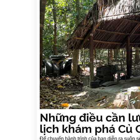
Những điều cần lưu 
lịch khám phá Củ 
Để chuyến hành trình của bạn diễn ra suôn s