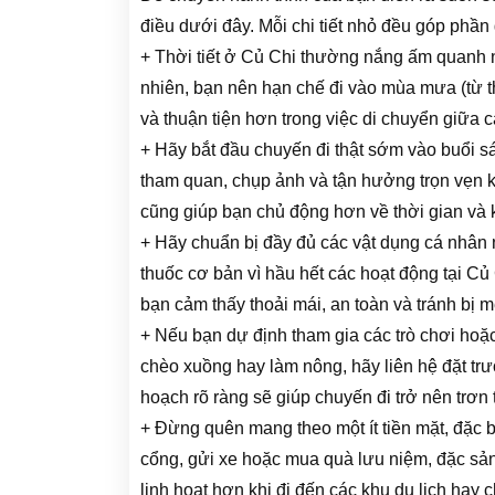
điều dưới đây. Mỗi chi tiết nhỏ đều góp phần
+ Thời tiết ở Củ Chi thường nắng ấm quanh n
nhiên, bạn nên hạn chế đi vào mùa mưa (từ th
và thuận tiện hơn trong việc di chuyển giữa 
+ Hãy bắt đầu chuyến đi thật sớm vào buổi sá
tham quan, chụp ảnh và tận hưởng trọn vẹn k
cũng giúp bạn chủ động hơn về thời gian và k
+ Hãy chuẩn bị đầy đủ các vật dụng cá nhân
thuốc cơ bản vì hầu hết các hoạt động tại Củ C
bạn cảm thấy thoải mái, an toàn và tránh bị mệ
+ Nếu bạn dự định tham gia các trò chơi hoặ
chèo xuồng hay làm nông, hãy liên hệ đặt tr
hoạch rõ ràng sẽ giúp chuyến đi trở nên trơn t
+ Đừng quên mang theo một ít tiền mặt, đặc b
cổng, gửi xe hoặc mua quà lưu niệm, đặc sản
linh hoạt hơn khi đi đến các khu du lịch hay 