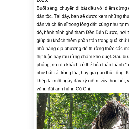
2025.
Buổi sáng, chuyến đi bắt đầu với điểm dừng 
dân tộc. Tại đây, bạn sẽ được xem những thư
dân và chiến sĩ trong lòng đất, cũng như tự 
đó, hành trình ghé thăm Đền Bến Dược, nơi tư
giúp du khách thêm phần trân trọng quá khứ h
nhà hàng địa phương để thưởng thức các mó
thịt luộc hay rau rừng chấm kho quẹt. Sau bữ
phóng, nơi du khách có thể hóa thân thành 
như bắt cá, trồng lúa, hay giã gạo thủ công. 
khép lại một ngày đầy kỷ niệm, vừa học hỏi, 
vùng đất anh hùng Củ Chi.