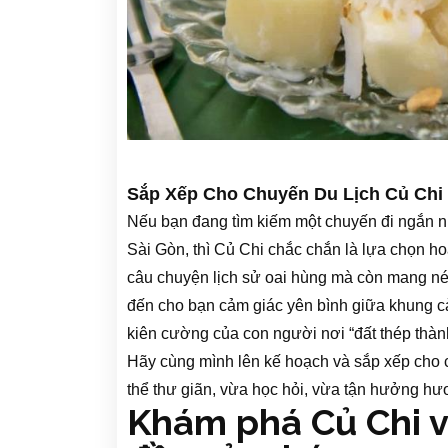
Sắp Xếp Cho Chuyến Du Lịch Củ Chi 
Nếu bạn đang tìm kiếm một chuyến đi ngắn nh
Sài Gòn, thì Củ Chi chắc chắn là lựa chọn h
câu chuyện lịch sử oai hùng mà còn mang 
đến cho bạn cảm giác yên bình giữa khung cả
kiên cường của con người nơi “đất thép thà
Hãy cùng mình lên kế hoạch và sắp xếp cho
thể thư giãn, vừa học hỏi, vừa tận hưởng h
Khám phá Củ Chi vớ