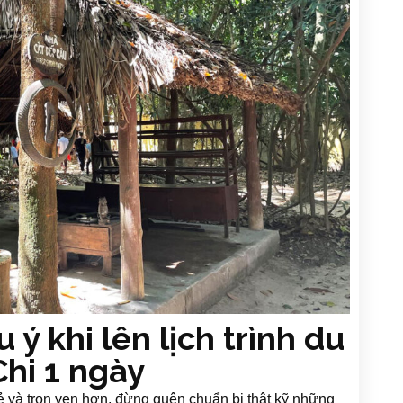
ý khi lên lịch trình du
Chi 1 ngày
ẻ và trọn vẹn hơn, đừng quên chuẩn bị thật kỹ những