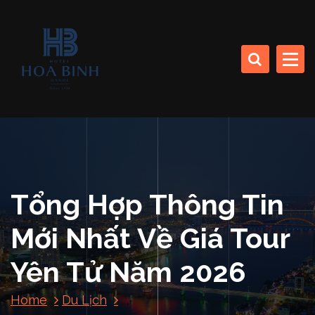
S
k
CÔNG TY CP SINH THÁI BIỂN (KHÁCH SẠN HÒA BÌNH)
i
p
t
o
HOA BINH DA NANG
c
HOTEL
o
n
t
e
n
Tổng Hợp Thông Tin
t
Mới Nhất Về Giá Tour
Yên Tử Năm 2026
Home
Du Lịch