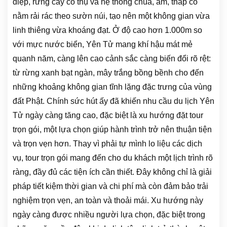
điệp, rừng cây cổ thụ và hệ thống chùa, am, tháp cổ
nằm rải rác theo sườn núi, tạo nên một không gian vừa
linh thiêng vừa khoáng đạt. Ở độ cao hơn 1.000m so
với mực nước biển, Yên Tử mang khí hậu mát mẻ
quanh năm, càng lên cao cảnh sắc càng biến đổi rõ rệt:
từ rừng xanh bạt ngàn, mây trắng bồng bềnh cho đến
những khoảng không gian tĩnh lặng đặc trưng của vùng
đất Phật. Chính sức hút ấy đã khiến nhu cầu du lịch Yên
Tử ngày càng tăng cao, đặc biệt là xu hướng đặt tour
trọn gói, một lựa chọn giúp hành trình trở nên thuận tiện
và trọn vẹn hơn. Thay vì phải tự mình lo liệu các dịch
vụ, tour trọn gói mang đến cho du khách một lịch trình rõ
ràng, đầy đủ các tiện ích cần thiết. Đây không chỉ là giải
pháp tiết kiệm thời gian và chi phí mà còn đảm bảo trải
nghiệm trọn vẹn, an toàn và thoải mái. Xu hướng này
ngày càng được nhiều người lựa chọn, đặc biệt trong