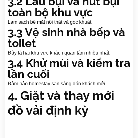
3.2 Lau bụi và hút bụi
toàn bộ khu vực
Làm sạch bề mặt nội thất và góc khuất.
3.3 Vệ sinh nhà bếp và
toilet
Đây là hai khu vực khách quan tâm nhiều nhất.
3.4 Khử mùi và kiểm tra
lần cuối
Đảm bảo homestay sẵn sàng đón khách mới.
4. Giặt và thay mới
đồ vải định kỳ