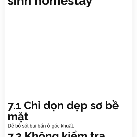
sinh homestay
7.1 Chỉ dọn dẹp sơ bề
mặt
Dễ bỏ sót bụi bẩn ở góc khuất.
7.2 Không kiểm tra