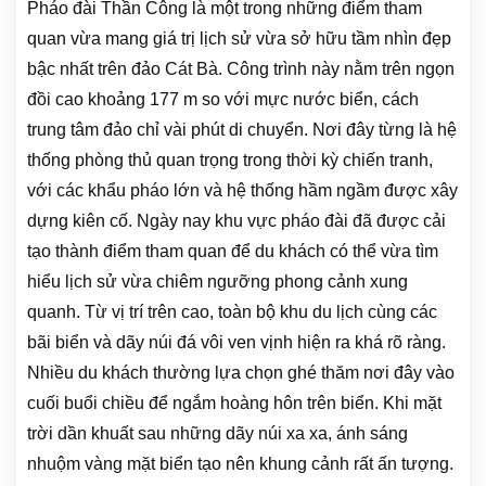
Pháo đài Thần Công là một trong những điểm tham
quan vừa mang giá trị lịch sử vừa sở hữu tầm nhìn đẹp
bậc nhất trên đảo Cát Bà. Công trình này nằm trên ngọn
đồi cao khoảng 177 m so với mực nước biển, cách
trung tâm đảo chỉ vài phút di chuyển. Nơi đây từng là hệ
thống phòng thủ quan trọng trong thời kỳ chiến tranh,
với các khẩu pháo lớn và hệ thống hầm ngầm được xây
dựng kiên cố. Ngày nay khu vực pháo đài đã được cải
tạo thành điểm tham quan để du khách có thể vừa tìm
hiểu lịch sử vừa chiêm ngưỡng phong cảnh xung
quanh. Từ vị trí trên cao, toàn bộ khu du lịch cùng các
bãi biển và dãy núi đá vôi ven vịnh hiện ra khá rõ ràng.
Nhiều du khách thường lựa chọn ghé thăm nơi đây vào
cuối buổi chiều để ngắm hoàng hôn trên biển. Khi mặt
trời dần khuất sau những dãy núi xa xa, ánh sáng
nhuộm vàng mặt biển tạo nên khung cảnh rất ấn tượng.