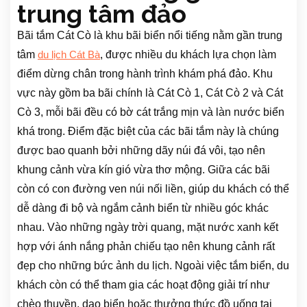
trung tâm đảo
Bãi tắm Cát Cò là khu bãi biển nổi tiếng nằm gần trung
tâm
, được nhiều du khách lựa chọn làm
du lịch Cát Bà
điểm dừng chân trong hành trình khám phá đảo. Khu
vực này gồm ba bãi chính là Cát Cò 1, Cát Cò 2 và Cát
Cò 3, mỗi bãi đều có bờ cát trắng mịn và làn nước biển
khá trong. Điểm đặc biệt của các bãi tắm này là chúng
được bao quanh bởi những dãy núi đá vôi, tạo nên
khung cảnh vừa kín gió vừa thơ mộng. Giữa các bãi
còn có con đường ven núi nối liền, giúp du khách có thể
dễ dàng đi bộ và ngắm cảnh biển từ nhiều góc khác
nhau. Vào những ngày trời quang, mặt nước xanh kết
hợp với ánh nắng phản chiếu tạo nên khung cảnh rất
đẹp cho những bức ảnh du lịch. Ngoài việc tắm biển, du
khách còn có thể tham gia các hoạt động giải trí như
chèo thuyền, dạo biển hoặc thưởng thức đồ uống tại