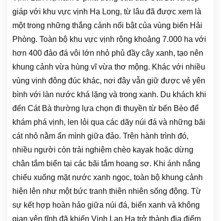
giáp với khu vực vịnh Hạ Long, từ lâu đã được xem là
một trong những thắng cảnh nổi bật của vùng biển Hải
Phòng. Toàn bộ khu vực vịnh rộng khoảng 7.000 ha với
hơn 400 đảo đá vôi lớn nhỏ phủ đầy cây xanh, tạo nên
khung cảnh vừa hùng vĩ vừa thơ mộng. Khác với nhiều
vùng vịnh đông đúc khác, nơi đây vẫn giữ được vẻ yên
bình với làn nước khá lặng và trong xanh. Du khách khi
đến Cát Bà thường lựa chọn đi thuyền từ bến Bèo để
khám phá vịnh, len lỏi qua các dãy núi đá và những bãi
cát nhỏ nằm ẩn mình giữa đảo. Trên hành trình đó,
nhiều người còn trải nghiệm chèo kayak hoặc dừng
chân tắm biển tại các bãi tắm hoang sơ. Khi ánh nắng
chiếu xuống mặt nước xanh ngọc, toàn bộ khung cảnh
hiện lên như một bức tranh thiên nhiên sống động. Từ
sự kết hợp hoàn hảo giữa núi đá, biển xanh và không
gian yên tĩnh đã khiến Vịnh Lan Hạ trở thành địa điểm