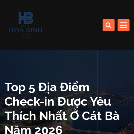
S
k
CÔNG TY CP SINH THÁI BIỂN (KHÁCH SẠN HÒA BÌNH)
i
p
t
o
HOA BINH DA NANG
c
HOTEL
o
n
t
e
n
Top 5 Địa Điểm
t
Check-in Được Yêu
Thích Nhất Ở Cát Bà
Năm 2026