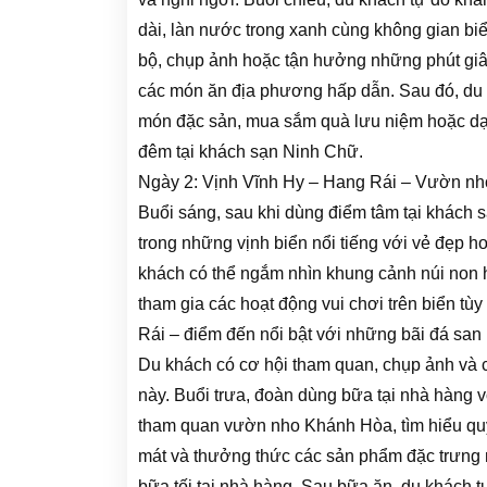
dài, làn nước trong xanh cùng không gian biể
bộ, chụp ảnh hoặc tận hưởng những phút giây
các món ăn địa phương hấp dẫn. Sau đó, du
món đặc sản, mua sắm quà lưu niệm hoặc dạ
đêm tại khách sạn Ninh Chữ.
Ngày 2: Vịnh Vĩnh Hy – Hang Rái – Vườn n
Buổi sáng, sau khi dùng điểm tâm tại khách 
trong những vịnh biển nổi tiếng với vẻ đẹp h
khách có thể ngắm nhìn khung cảnh núi non h
tham gia các hoạt động vui chơi trên biển tù
Rái – điểm đến nổi bật với những bãi đá san
Du khách có cơ hội tham quan, chụp ảnh và 
này. Buổi trưa, đoàn dùng bữa tại nhà hàng 
tham quan vườn nho Khánh Hòa, tìm hiểu qu
mát và thưởng thức các sản phẩm đặc trưng n
bữa tối tại nhà hàng. Sau bữa ăn, du khách 