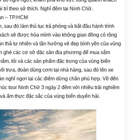
i trí theo sở thích. Nghỉ đêm tại Ninh Chữ.
ản – TP.HCM
 sau đó làm thủ tục trả phòng và bắt đầu hành trình
ách sẽ được hòa mình vào không gian đồng cỏ rộng
 thả tự nhiên và tận hưởng vẻ đẹp bình yên của vùng
n ghé các cơ sở đặc sản địa phương để mua sắm
ắm, tỏi và các sản phẩm đặc trưng của vùng biển
ổi trưa, đoàn dùng cơm tại nhà hàng, sau đó lên xe
àn nghỉ ngơi tại các điểm dừng chân phù hợp. Về đến
húc tour Ninh Chữ 3 ngày 2 đêm với nhiều trải nghiệm
và ẩm thực đặc sắc của vùng biển duyên hải.