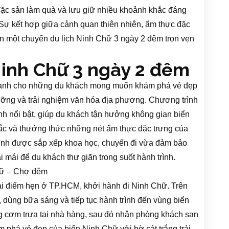
ặc sản làm quà và lưu giữ nhiều khoảnh khắc đáng
Sự kết hợp giữa cảnh quan thiên nhiên, ẩm thực đặc
n một chuyến du lịch Ninh Chữ 3 ngày 2 đêm trọn vẹn
Ninh Chữ 3 ngày 2 đêm
 dành cho những du khách mong muốn khám phá vẻ đẹp
ưỡng và trải nghiệm văn hóa địa phương. Chương trình
h nổi bật, giúp du khách tận hưởng không gian biển
ắc và thưởng thức những nét ẩm thực đặc trưng của
trình được sắp xếp khoa học, chuyến đi vừa đảm bảo
i mái để du khách thư giãn trong suốt hành trình.
hữ – Chợ đêm
ại điểm hẹn ở TP.HCM, khởi hành đi Ninh Chữ. Trên
dùng bữa sáng và tiếp tục hành trình đến vùng biển
 cơm trưa tại nhà hàng, sau đó nhận phòng khách sạn
m phá vẻ đẹp của biển Ninh Chữ với bờ cát trắng trải