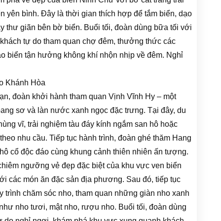
n yên bình. Đây là thời gian thích hợp để tắm biển, dạo
 thư giãn bên bờ biển. Buổi tối, đoàn dùng bữa tối với
 khách tự do tham quan chợ đêm, thưởng thức các
o biển tận hưởng không khí nhộn nhịp về đêm. Nghỉ
ho Khánh Hòa
sạn, đoàn khởi hành tham quan Vịnh Vĩnh Hy – một
oang sơ và làn nước xanh ngọc đặc trưng. Tại đây, du
ùng vĩ, trải nghiệm tàu đáy kính ngắm san hô hoặc
y theo nhu cầu. Tiếp tục hành trình, đoàn ghé thăm Hang
 hô cổ độc đáo cùng khung cảnh thiên nhiên ấn tượng.
chiêm ngưỡng vẻ đẹp đặc biệt của khu vực ven biển
với các món ăn đặc sản địa phương. Sau đó, tiếp tục
y trình chăm sóc nho, tham quan những giàn nho xanh
hư nho tươi, mật nho, rượu nho. Buổi tối, đoàn dùng
tự do nghỉ ngơi, khám phá khu vực xung quanh khách