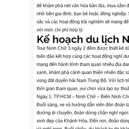
để khám phá nét văn hóa bản địa, mua sắm đ
nhớ bên gia đình, bạn bè hoặc đồng nghiệp. 
sắc và các hoạt động trải nghiệm sẽ mang đế
với mức chi phí hợp lý.
Kế hoạch du lịch 
Tour Ninh Chữ 3 ngày 2 đêm được thiết kế
biển đảo kết hợp cùng các hoạt động nghỉ d
mang đến hành trình tham quan nhiều địa dan
xanh, khám phá cảnh quan thiên nhiên đặc s
vùng đất duyên hải Nam Trung Bộ. Với lịch 
thời gian tham quan, vui chơi vừa tạo sự thoả
Ngày 1: TP.HCM – Ninh Chữ – Biển Ninh C
Buổi sáng, xe và hướng dẫn viên đón đoàn t
đường di chuyển, đoàn dừng chân nghỉ ngơi, 
xinh đẹp của Khánh Hòa. Đến nơi, đoàn dùng
và nghỉ ngơi. Buổi chiều, du khách tự do khá