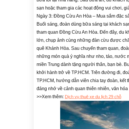
sạn hoặc tham gia các hoạt động vui chơi, giả
Ngày 3: Đồng Cừu An Hòa – Mua sắm đặc s
Buổi sáng, đoàn dùng bữa sáng tại khách sạn,
tham quan Đồng Cừu An Hòa. Đến đây, du kh
lớn, chụp ảnh cùng những đàn cừu được chăn
quê Khánh Hòa. Sau chuyến tham quan, đoà
những món quà ý nghĩa như nho, táo, nước m
miền Trung dành tặng người thân, bạn bè. Bu
khởi hành trở về TP.HCM. Trên đường đi, đo
TP.HCM, hướng dẫn viên chia tay đoàn, kết t
đáng nhớ về cảnh quan thiên nhiên, văn hóa 
>>Xem thêm:
Dịch vụ thuê xe du lịch 29 chỗ