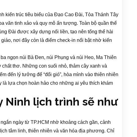
h kiến trúc tiêu biểu của Đạo Cao Đài, Tòa Thánh Tây
oa văn tinh xảo và quy mô ấn tượng. Toàn bộ quần thể
ng Đài được xây dựng nối liền, tạo nên tổng thể hài
 giáo, nơi đây còn là điểm check-in nổi bật nhờ kiến
ba ngọn núi Bà Đen, núi Phụng và núi Heo, Ma Thiên
 chất thơ. Những con suối nhỏ, thảm cây xanh và
iểm đến lý tưởng để “đổi gió”, hòa mình vào thiên nhiên
y là lựa chọn hoàn hảo cho những ai yêu thích khám
 Ninh lịch trình sẽ như
đi ngắn ngày từ TP.HCM nhờ khoảng cách gần, cảnh
ịch tâm linh, thiên nhiên và văn hóa địa phương. Chỉ