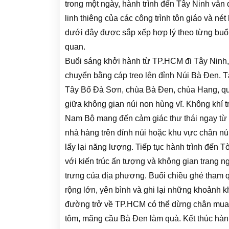
trong một ngày, hành trình đến Tây Ninh vẫn
linh thiêng của các công trình tôn giáo và nét 
dưới đây được sắp xếp hợp lý theo từng buổi,
quan.
Buổi sáng khởi hành từ TP.HCM đi Tây Ninh,
chuyển bằng cáp treo lên đỉnh Núi Bà Đen. T
Tây Bổ Đà Sơn, chùa Bà Đen, chùa Hang, quả
giữa không gian núi non hùng vĩ. Không khí 
Nam Bộ mang đến cảm giác thư thái ngay từ n
nhà hàng trên đỉnh núi hoặc khu vực chân nú
lấy lại năng lượng. Tiếp tục hành trình đến 
với kiến trúc ấn tượng và không gian trang n
trưng của địa phương. Buổi chiều ghé tham
rộng lớn, yên bình và ghi lại những khoảnh k
đường trở về TP.HCM có thể dừng chân mua 
tôm, mãng cầu Bà Đen làm quà. Kết thúc hành 