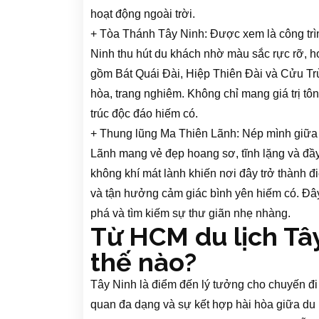
hoạt động ngoài trời.
+ Tòa Thánh Tây Ninh: Được xem là công trìn
Ninh thu hút du khách nhờ màu sắc rực rỡ, h
gồm Bát Quái Đài, Hiệp Thiên Đài và Cửu Trù
hòa, trang nghiêm. Không chỉ mang giá trị tôn
trúc độc đáo hiếm có.
+ Thung lũng Ma Thiên Lãnh: Nép mình giữa 
Lãnh mang vẻ đẹp hoang sơ, tĩnh lặng và đầy
không khí mát lành khiến nơi đây trở thành đ
và tận hưởng cảm giác bình yên hiếm có. Đâ
phá và tìm kiếm sự thư giãn nhẹ nhàng.
Từ HCM du lịch Tây
thế nào?
Tây Ninh là điểm đến lý tưởng cho chuyến 
quan đa dạng và sự kết hợp hài hòa giữa du l