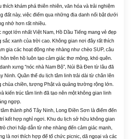
 thích khám phá thiên nhiên, văn hóa và trải nghiệm
g đất này, việc điểm qua những địa danh nổi bật dưới
ng nhớ hơn rất nhiều.
ngọt lớn nhất Việt Nam, Hồ Dầu Tiếng mang vẻ đẹp
sắc xanh của trời cao. Không gian nơi đây rất thích
ham gia các hoạt động nhẹ nhàng như chèo SUP, câu
 hôn trên hồ luôn tạo cảm giác thơ mộng, khó quên.
 danh xưng “nóc nhà Nam Bộ”, Núi Bà Đen từ lâu đã
 Ninh. Quần thể du lịch tâm linh trải dài từ chân lên
g chùa chiền, tượng Phật và quảng trường rộng lớn.
à kiến trúc tâm linh đã tạo nên một không gian linh
áng ngợp.
 tâm thành phố Tây Ninh, Long Điền Sơn là điểm đến
 trí kết hợp nghỉ ngơi. Khu du lịch sở hữu không gian
 trò chơi hấp dẫn từ nhẹ nhàng đến cảm giác mạnh,
g là nơi thích hợp để tổ chức picnic, dã ngoại và các