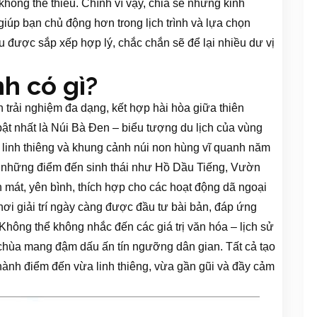
 không thể thiếu. Chính vì vậy, chia sẻ những kinh
giúp bạn chủ động hơn trong lịch trình và lựa chọn
u được sắp xếp hợp lý, chắc chắn sẽ để lại nhiều dư vị
nh có gì?
 trải nghiệm đa dạng, kết hợp hài hòa giữa thiên
bật nhất là Núi Bà Đen – biểu tượng du lịch của vùng
a linh thiêng và khung cảnh núi non hùng vĩ quanh năm
 những điểm đến sinh thái như Hồ Dầu Tiếng, Vườn
 mát, yên bình, thích hợp cho các hoạt động dã ngoại
 chơi giải trí ngày càng được đầu tư bài bản, đáp ứng
Không thể không nhắc đến các giá trị văn hóa – lịch sử
n chùa mang đậm dấu ấn tín ngưỡng dân gian. Tất cả tạo
 thành điểm đến vừa linh thiêng, vừa gần gũi và đầy cảm