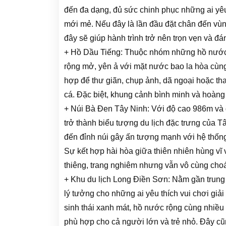
đến đa dạng, đủ sức chinh phục những ai yêu
mới mẻ. Nếu đây là lần đầu đặt chân đến vùn
đây sẽ giúp hành trình trở nên trọn vẹn và đá
+ Hồ Dầu Tiếng: Thuộc nhóm những hồ nước 
rộng mở, yên ả với mặt nước bao la hòa cùng 
hợp để thư giãn, chụp ảnh, dã ngoại hoặc t
cá. Đặc biệt, khung cảnh bình minh và hoàng
+ Núi Bà Đen Tây Ninh: Với độ cao 986m và
trở thành biểu tượng du lịch đặc trưng của Tây
đến đỉnh núi gây ấn tượng mạnh với hệ thốn
Sự kết hợp hài hòa giữa thiên nhiên hùng vĩ v
thiêng, trang nghiêm nhưng vẫn vô cùng cho
+ Khu du lịch Long Điền Sơn: Nằm gần trung
lý tưởng cho những ai yêu thích vui chơi giải
sinh thái xanh mát, hồ nước rộng cùng nhiều
phù hợp cho cả người lớn và trẻ nhỏ. Đây cũn