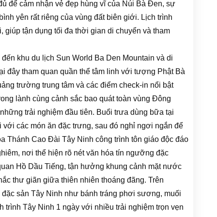
 đủ để cảm nhận vẻ đẹp hùng vĩ của Núi Bà Đen, sự
bình yên rất riêng của vùng đất biên giới. Lịch trình
 giúp tận dụng tối đa thời gian di chuyển và tham
 đến khu du lịch Sun World Ba Den Mountain và di
ại đây tham quan quần thể tâm linh với tượng Phật Bà
ng trường trung tâm và các điểm check-in nổi bật
trong lành cùng cảnh sắc bao quát toàn vùng Đông
hững trải nghiệm đầu tiên. Buổi trưa dùng bữa tại
i với các món ăn đặc trưng, sau đó nghỉ ngơi ngắn để
Tòa Thánh Cao Đài Tây Ninh công trình tôn giáo độc đáo
ghiêm, nơi thể hiện rõ nét văn hóa tín ngưỡng đặc
 quan Hồ Dầu Tiếng, tận hưởng khung cảnh mặt nước
hắc thư giãn giữa thiên nhiên thoáng đãng. Trên
đặc sản Tây Ninh như bánh tráng phơi sương, muối
trình Tây Ninh 1 ngày với nhiều trải nghiệm trọn vẹn