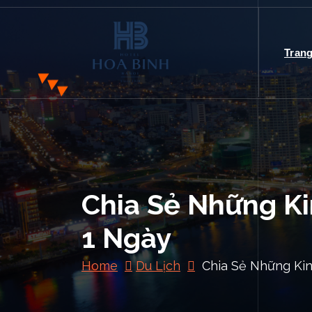
S
k
CÔNG TY CP SINH THÁI BIỂN (KHÁCH SẠN HÒA
BÌNH)
i
Tran
p
t
HOA BINH
o
c
DA NANG
o
n
HOTEL
t
e
n
Chia Sẻ Những Ki
t
1 Ngày
Home
Du Lịch
Chia Sẻ Những Kin