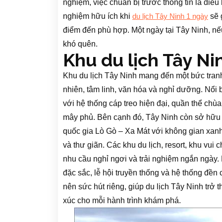
nghiệm, việc chuẩn bị trước thông tin là điều
nghiệm hữu ích khi
sẽ 
du lịch Tây Ninh 1 ngày
điểm đến phù hợp. Một ngày tại Tây Ninh, nế
khó quên.
Khu du lịch Tây Ni
Khu du lịch Tây Ninh mang đến một bức tranh
nhiên, tâm linh, văn hóa và nghỉ dưỡng. Nổi 
với hệ thống cáp treo hiện đại, quần thể chù
mây phủ. Bên cạnh đó, Tây Ninh còn sở hữu
quốc gia Lò Gò – Xa Mát với không gian xanh
và thư giãn. Các khu du lịch, resort, khu vui
nhu cầu nghỉ ngơi và trải nghiệm ngắn ngày. 
đặc sắc, lễ hội truyền thống và hệ thống đề
nên sức hút riêng, giúp du lịch Tây Ninh trở
xúc cho mỗi hành trình khám phá.