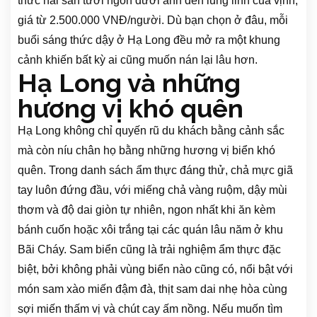
thức hải sản tươi ngon dưới ánh đèn lung linh của vịnh,
giá từ 2.500.000 VNĐ/người. Dù bạn chọn ở đâu, mỗi
buổi sáng thức dậy ở Hạ Long đều mở ra một khung
cảnh khiến bất kỳ ai cũng muốn nán lại lâu hơn.
Hạ Long và những
hương vị khó quên
Hạ Long không chỉ quyến rũ du khách bằng cảnh sắc
mà còn níu chân họ bằng những hương vị biển khó
quên. Trong danh sách ẩm thực đáng thử, chả mực giã
tay luôn đứng đầu, với miếng chả vàng ruộm, dậy mùi
thơm và độ dai giòn tự nhiên, ngon nhất khi ăn kèm
bánh cuốn hoặc xôi trắng tại các quán lâu năm ở khu
Bãi Cháy. Sam biển cũng là trải nghiệm ẩm thực đặc
biệt, bởi không phải vùng biển nào cũng có, nổi bật với
món sam xào miến đậm đà, thịt sam dai nhẹ hòa cùng
sợi miến thấm vị và chút cay ấm nồng. Nếu muốn tìm