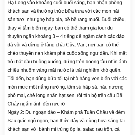
Hạ Long vào khoảng cuối buổi sáng, bạn nhận phòng
khách sạn và thưởng thức bữa trưa với các món hải
sản tươi như ghẹ hấp bia, bề bề rang muối. Buổi chiều,
thay vì tắm biển ngay, bạn có thể tham gia tour du
thuyền ngắn khoảng 3 – 4 tiếng để ngắm cảnh các đảo
đá vôi và dừng ở làng chài Cửa Vạn, nơi bạn có thể
chèo thuyền nan khám phá cuộc sống ngư dân. Khi mặt
trời bắt đầu buông xuống, đứng trên boong tàu nhìn ánh
chiều nhuộm vàng mặt nước là trải nghiệm khó quên.
Tối đến, bạn dùng bữa tối tại nhà hàng ven biển với các
món mực một nắng nướng, tôm sú hấp sả, hàu nướng
phô mai, chè long nhãn hạt sen, rồi tản bộ trên cầu Bãi
Cháy ngắm ánh đèn rực rỡ.
Ngày 2: Du ngoạn đảo – Khám phá Tuần Châu về đêm
Sau giấc ngủ ngon, bạn thức dậy và dùng bữa sáng tại
khách sạn với bánh mì trứng ốp la, salad rau trộn, cà