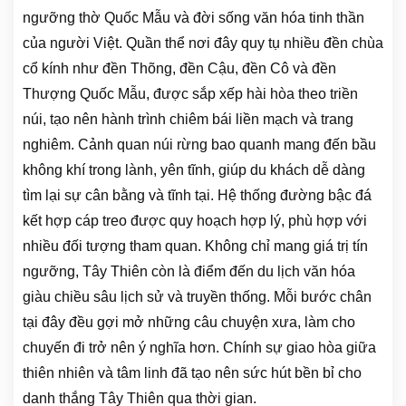
ngưỡng thờ Quốc Mẫu và đời sống văn hóa tinh thần
của người Việt. Quần thể nơi đây quy tụ nhiều đền chùa
cổ kính như đền Thõng, đền Cậu, đền Cô và đền
Thượng Quốc Mẫu, được sắp xếp hài hòa theo triền
núi, tạo nên hành trình chiêm bái liền mạch và trang
nghiêm. Cảnh quan núi rừng bao quanh mang đến bầu
không khí trong lành, yên tĩnh, giúp du khách dễ dàng
tìm lại sự cân bằng và tĩnh tại. Hệ thống đường bậc đá
kết hợp cáp treo được quy hoạch hợp lý, phù hợp với
nhiều đối tượng tham quan. Không chỉ mang giá trị tín
ngưỡng, Tây Thiên còn là điểm đến du lịch văn hóa
giàu chiều sâu lịch sử và truyền thống. Mỗi bước chân
tại đây đều gợi mở những câu chuyện xưa, làm cho
chuyến đi trở nên ý nghĩa hơn. Chính sự giao hòa giữa
thiên nhiên và tâm linh đã tạo nên sức hút bền bỉ cho
danh thắng Tây Thiên qua thời gian.