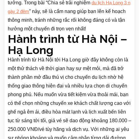
tưởng. Trong bài “Chia sẻ trải nghiệm
du lịch Hạ Long 3 n
” này, sẽ là cẩm nang giúp bạn lên kế hoạch
gày 2 đêm
thông minh, tránh những rắc rối không đáng có và tận
hưởng một chuyến đi trọn vẹn nhất!
Hành trình từ Hà Nội –
Hạ Long
Hành trình từ Hà Nội tới Hạ Long giờ đây không còn là
một thử thách về thời gian hay sự mệt mỏi, mà đã trở
thành phần mở đầu thú vị cho chuyến du lịch nhờ hệ
thống giao thông hiện đại và nhiều lựa chọn di chuyển
phong phú. Nếu muốn vừa tiết kiệm vừa thoải mái, bạn
có thể chọn những chuyến xe khách chất lượng cao với
ghế ngả êm ái, điều hòa mát lạnh và lịch xuất bến liên
tục từ sáng tới tối, giá vé sẽ dao động khoảng 180.000 –
250.000 VNĐ/vé tùy hãng và dịch vụ. Với những ai yêu
sự phóng khoáng và muốn cảm nhận từng dải đường