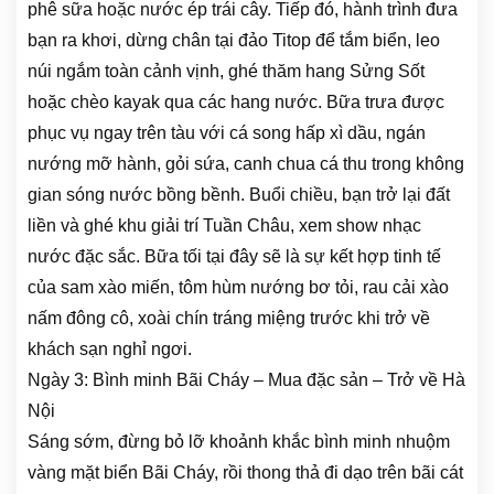
phê sữa hoặc nước ép trái cây. Tiếp đó, hành trình đưa
bạn ra khơi, dừng chân tại đảo Titop để tắm biển, leo
núi ngắm toàn cảnh vịnh, ghé thăm hang Sửng Sốt
hoặc chèo kayak qua các hang nước. Bữa trưa được
phục vụ ngay trên tàu với cá song hấp xì dầu, ngán
nướng mỡ hành, gỏi sứa, canh chua cá thu trong không
gian sóng nước bồng bềnh. Buổi chiều, bạn trở lại đất
liền và ghé khu giải trí Tuần Châu, xem show nhạc
nước đặc sắc. Bữa tối tại đây sẽ là sự kết hợp tinh tế
của sam xào miến, tôm hùm nướng bơ tỏi, rau cải xào
nấm đông cô, xoài chín tráng miệng trước khi trở về
khách sạn nghỉ ngơi.
Ngày 3: Bình minh Bãi Cháy – Mua đặc sản – Trở về Hà
Nội
Sáng sớm, đừng bỏ lỡ khoảnh khắc bình minh nhuộm
vàng mặt biển Bãi Cháy, rồi thong thả đi dạo trên bãi cát