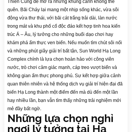
Thiên Cung để mở ra những khung cảnh không thể
quên. Bãi Cháy lại mang một nhịp sống khác, vừa sôi
động vừa thư thái, với bãi cát trắng trải dài, làn nước
trong mát và khu phố cổ độc đáo kết hợp tinh hoa kiến
trúc Á – Âu, lý tưởng cho những buổi dạo chơi hay
khám phá ẩm thực ven biển. Nếu muốn tìm chút sôi nổi
và những phút giây giải trí bất tận, Sun World Hạ Long
Complex chính là lựa chọn hoàn hảo với công viên
nước, trò chơi cảm giác mạnh, cáp treo vượt biển và
không gian ẩm thực phong phú. Sự kết hợp giữa cảnh
quan thiên nhiên và hệ thống dịch vụ giải trí hiện đại đã
biến Hạ Long thành một điểm đến mà dù đến một lần
hay nhiều lần, bạn vẫn tìm thấy những trải nghiệm mới
mẻ đầy bất ngờ.
Những lựa chọn nghỉ
ngơi lý tưởng tại Hạ