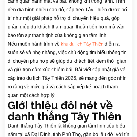
cảnh quan xanh mát và bầu không khí trong lành. Trên
nền địa hình nhiều cao độ, cáp treo Tây Thiên được bố
trí như một giải pháp hỗ trợ di chuyển hiệu quả, góp
phần giúp du khách tham quan thuận tiện hơn mà vẫn
bảo tồn sự thanh tịnh của không gian tâm linh.
Nếu muốn hành trình về
diễn ra
khu du lịch Tây Thiên
suôn sẻ và nhẹ nhàng, việc chủ động tìm hiểu thông tin
di chuyển phù hợp sẽ giúp du khách tiết kiệm thời gian
và giữ trọn cảm xúc chiêm bái. Bài viết cập nhật giá vé
cáp treo du lịch Tây Thiên 2026, sẽ mang đến góc nhìn
rõ ràng về mức giá và cách sắp xếp kế hoạch tham
quan một cách hợp lý.
Giới thiệu đôi nét về
danh thắng Tây Thiên
Danh thắng Tây Thiên là không gian tâm linh tiêu biểu
nằm
tại xã Đại Đình, tỉnh Phú Thọ, gắn bó lâu đời với tín