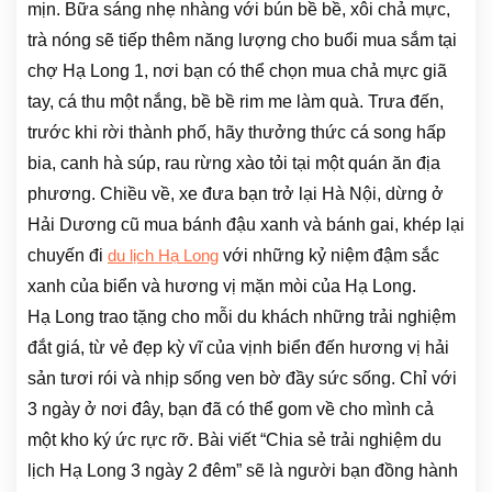
mịn. Bữa sáng nhẹ nhàng với bún bề bề, xôi chả mực,
trà nóng sẽ tiếp thêm năng lượng cho buổi mua sắm tại
chợ Hạ Long 1, nơi bạn có thể chọn mua chả mực giã
tay, cá thu một nắng, bề bề rim me làm quà. Trưa đến,
trước khi rời thành phố, hãy thưởng thức cá song hấp
bia, canh hà súp, rau rừng xào tỏi tại một quán ăn địa
phương. Chiều về, xe đưa bạn trở lại Hà Nội, dừng ở
Hải Dương cũ mua bánh đậu xanh và bánh gai, khép lại
chuyến đi
với những kỷ niệm đậm sắc
du lịch Hạ Long
xanh của biển và hương vị mặn mòi của Hạ Long.
Hạ Long trao tặng cho mỗi du khách những trải nghiệm
đắt giá, từ vẻ đẹp kỳ vĩ của vịnh biển đến hương vị hải
sản tươi rói và nhịp sống ven bờ đầy sức sống. Chỉ với
3 ngày ở nơi đây, bạn đã có thể gom về cho mình cả
một kho ký ức rực rỡ. Bài viết “Chia sẻ trải nghiệm du
lịch Hạ Long 3 ngày 2 đêm” sẽ là người bạn đồng hành