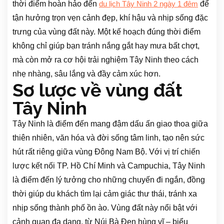
thời điểm hoàn hảo đến
để
du lịch Tây Ninh 2 ngày 1 đêm
tận hưởng trọn vẹn cảnh đẹp, khí hậu và nhịp sống đặc
trưng của vùng đất này. Một kế hoạch đúng thời điểm
không chỉ giúp bạn tránh nắng gắt hay mưa bất chợt,
mà còn mở ra cơ hội trải nghiệm Tây Ninh theo cách
nhẹ nhàng, sâu lắng và đầy cảm xúc hơn.
Sơ lược về vùng đất
Tây Ninh
Tây Ninh là điểm đến mang đậm dấu ấn giao thoa giữa
thiên nhiên, văn hóa và đời sống tâm linh, tạo nên sức
hút rất riêng giữa vùng Đông Nam Bộ. Với vị trí chiến
lược kết nối TP. Hồ Chí Minh và Campuchia, Tây Ninh
là điểm đến lý tưởng cho những chuyến đi ngắn, đồng
thời giúp du khách tìm lại cảm giác thư thái, tránh xa
nhịp sống thành phố ồn ào. Vùng đất này nổi bật với
cảnh quan đa dạng, từ Núi Bà Đen hùng vĩ – biểu