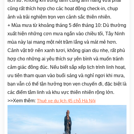
lịch sử. Không khí trong lành cùng ánh nắng vừa phải
cũng rất thích hợp cho các hoạt động check-in, chụp
ảnh và trải nghiệm trọn vẹn cảnh sắc thiên nhiên.
+ Mùa mưa từ khoảng tháng 5 đến tháng 10: Dù thường
xuất hiện những cơn mưa ngắn vào chiều tối, Tây Ninh
mùa này lại mang một nét trầm lắng và mát mẻ hơn.
Cảnh vật trở nên xanh tươi, không gian dịu nhẹ, rất phù
hợp cho những ai yêu thích sự yên bình và muốn tránh
cảm giác đông đúc. Nếu biết sắp xếp lịch trình linh hoạt,
ưu tiên tham quan vào buổi sáng và nghỉ ngơi khi mưa,
bạn vẫn có thể tận hưởng trọn vẹn chuyến đi, đặc biệt là
các điểm tâm linh và khu vực thiên nhiên rộng lớn.
>>Xem thêm:
Thuê xe du lịch 45 chỗ Hà Nội