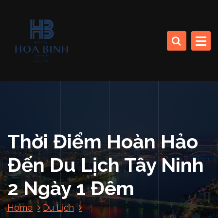
S
k
CÔNG TY CP SINH THÁI BIỂN (KHÁCH SẠN HÒA BÌNH)
i
p
t
o
HOA BINH DA NANG
c
HOTEL
o
n
t
e
n
Thời Điểm Hoàn Hảo
t
Đến Du Lịch Tây Ninh
2 Ngày 1 Đêm
Home
Du Lịch