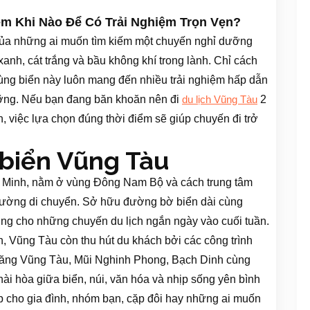
êm Khi Nào Để Có Trải Nghiệm Trọn Vẹn?
của những ai muốn tìm kiếm một chuyến nghỉ dưỡng
nh, cát trắng và bầu không khí trong lành. Chỉ cách
ùng biển này luôn mang đến nhiều trải nghiệm hấp dẫn
ưỡng. Nếu bạn đang băn khoăn nên đi
2
du lịch Vũng Tàu
n, việc lựa chọn đúng thời điểm sẽ giúp chuyến đi trở
 biển Vũng Tàu
í Minh, nằm ở vùng Đông Nam Bộ và cách trung tâm
ường di chuyển. Sở hữu đường bờ biển dài cùng
ưởng cho những chuyến du lịch ngắn ngày vào cuối tuần.
n, Vũng Tàu còn thu hút du khách bởi các công trình
đăng Vũng Tàu, Mũi Nghinh Phong, Bạch Dinh cùng
ài hòa giữa biển, núi, văn hóa và nhịp sống yên bình
p cho gia đình, nhóm bạn, cặp đôi hay những ai muốn