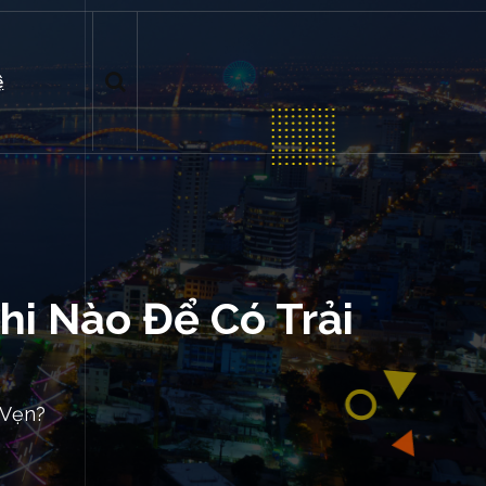
ệ
hi Nào Để Có Trải
 Vẹn?