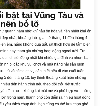
i bật tại Vũng Tàu và
nên bỏ lỡ
hư quanh năm nhờ khí hậu ôn hòa và nền nhiệt khá ổn
t đẹp nhất, khoảng thời gian từ tháng 11 đến tháng 4
 biển êm, nắng không quá gắt, rất thích hợp để tắm biển,
 minh hay tham gia những hoạt động ngoài trời. Từ
du lịch sôi động nhất khi nhiều gia đình và nhóm bạn
ộn nhịp, các khu vui chơi và nhà hàng hải sản luôn
u trú và các dịch vụ cần thiết nếu đi vào cuối tuần
g 5 đến tháng 10, tuy thỉnh thoảng xuất hiện những
ều đến hành trình nếu theo dõi thời tiết trước
àu yên tĩnh hơn, không khí mát mẻ và phù hợp với những
 lớn trong năm, thành phố còn diễn ra nhiều hoạt động
 Nếu yêu thích chụp ảnh, bạn cũng có thể lựa chọn ghé