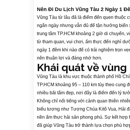
Nên Đi Du Lịch Vũng Tàu 2 Ngày 1 Đ
Vũng Tàu từ lâu đã là điểm đến quen thuộc 
ngắn ngày nhưng vẫn đủ để tận hưởng biển xa
trung tâm TP.HCM khoảng 2 giờ di chuyển, v
từ tham quan, vui chơi, ẩm thực đến nghỉ d
ngày 1 đêm khi nào để có trải nghiệm trọn vẹ
nên thuận lợi và đáng nhớ hơn.
Khái quát về vùng
Vũng Tàu là khu vực thuộc thành phố Hồ Ch
TP.HCM khoảng 95 – 110 km tùy theo cung đ
nhiều bãi tắm đẹp, nơi đây là điểm đến lý t
Không chỉ nổi tiếng với cảnh quan thiên nhiê
biểu tượng như Tượng Chúa Kitô Vua, Hải 
nền ẩm thực hải sản phong phú. Sự kết hợp h
đã giúp Vũng Tàu trở thành lựa chọn phù hợ