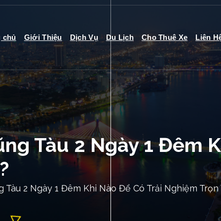
g chủ
Giới Thiệu
Dịch Vụ
Du Lịch
Cho Thuê Xe
Liên H
ũng Tàu 2 Ngày 1 Đêm K
?
g Tàu 2 Ngày 1 Đêm Khi Nào Để Có Trải Nghiệm Trọn