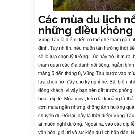
Các mùa du lịch nổ
những điều không 
Vũng Tàu là điểm đến có thể ghé thăm gần n
định. Tuy nhiên, nếu muốn tận hưởng thời tiế
sẽ là lựa chọn lý tưởng. Lúc này trời ít mưa,
tham quan các địa danh nổi tiếng, ngắm bình
tháng 5 đến tháng 8, Vũng Tàu bước vào mùa 
lựa chọn nơi đây cho kỳ nghỉ hè. Bãi biển nh
đông khách, vì vậy bạn nên đặt trước phòng lư
hoặc dịp lễ. Mùa mưa, kéo dài khoảng từ thán
cơn mưa ngắn nhưng không ảnh hưởng quá nhi
chuyến đi. Đổi lại, đây là thời điểm Vũng T
ai muốn nghỉ dưỡng. Ngoài ra, vào các dịp lễ
văn hóa, giải trí và sự kiện du lịch hấp dẫn.