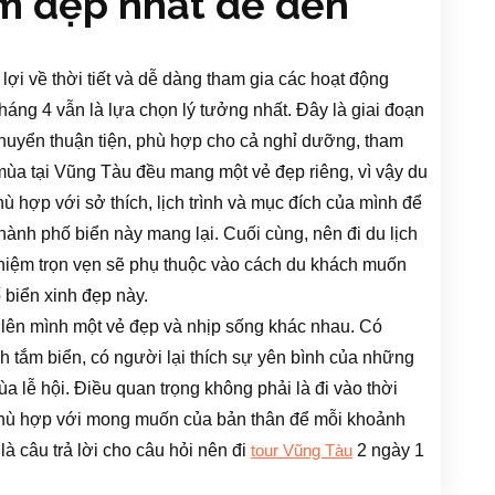
ểm đẹp nhất để đến
ợi về thời tiết và dễ dàng tham gia các hoạt động
tháng 4 vẫn là lựa chọn lý tưởng nhất. Đây là giai đoạn
 chuyển thuận tiện, phù hợp cho cả nghỉ dưỡng, tham
ùa tại Vũng Tàu đều mang một vẻ đẹp riêng, vì vậy du
ù hợp với sở thích, lịch trình và mục đích của mình để
ành phố biển này mang lại. Cuối cùng, nên đi du lịch
ghiệm trọn vẹn sẽ phụ thuộc vào cách du khách muốn
biển xinh đẹp này.
 lên mình một vẻ đẹp và nhịp sống khác nhau. Có
 tắm biển, có người lại thích sự yên bình của những
a lễ hội. Điều quan trọng không phải là đi vào thời
 phù hợp với mong muốn của bản thân để mỗi khoảnh
à câu trả lời cho câu hỏi nên đi
2 ngày 1
tour Vũng Tàu