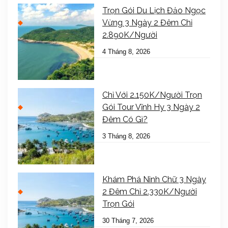
Trọn Gói Du Lịch Đảo Ngọc
Vừng 3 Ngày 2 Đêm Chỉ
2.890K/Người
4 Tháng 8, 2026
Chỉ Với 2.150K/Người Trọn
Gói Tour Vĩnh Hy 3 Ngày 2
Đêm Có Gì?
3 Tháng 8, 2026
Khám Phá Ninh Chữ 3 Ngày
2 Đêm Chỉ 2.330K/Người
Trọn Gói
30 Tháng 7, 2026