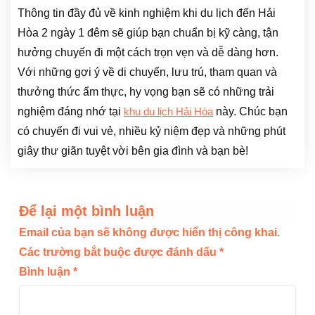
Thông tin đầy đủ về kinh nghiệm khi du lịch đến Hải
Hòa 2 ngày 1 đêm sẽ giúp bạn chuẩn bị kỹ càng, tận
hưởng chuyến đi một cách trọn vẹn và dễ dàng hơn.
Với những gợi ý về di chuyển, lưu trú, tham quan và
thưởng thức ẩm thực, hy vọng bạn sẽ có những trải
nghiệm đáng nhớ tại
này. Chúc bạn
khu du lịch Hải Hòa
có chuyến đi vui vẻ, nhiều kỷ niệm đẹp và những phút
giây thư giãn tuyệt vời bên gia đình và bạn bè!
Để lại một bình luận
Email của bạn sẽ không được hiển thị công khai.
Các trường bắt buộc được đánh dấu
*
Bình luận
*