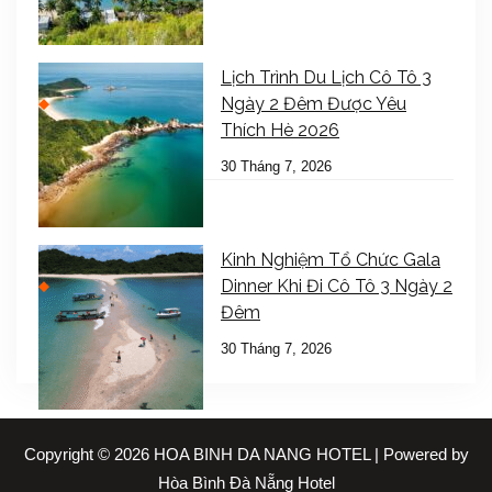
Lịch Trình Du Lịch Cô Tô 3
Ngày 2 Đêm Được Yêu
Thích Hè 2026
30 Tháng 7, 2026
Kinh Nghiệm Tổ Chức Gala
Dinner Khi Đi Cô Tô 3 Ngày 2
Đêm
30 Tháng 7, 2026
Copyright © 2026 HOA BINH DA NANG HOTEL | Powered by
Hòa Bình Đà Nẵng Hotel