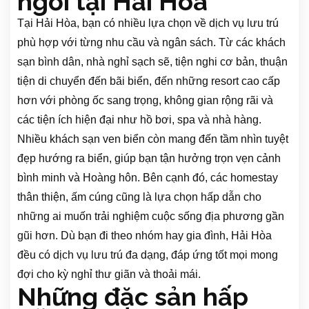
ngơi tại Hải Hòa
Tại Hải Hòa, bạn có nhiều lựa chọn về dịch vụ lưu trú
phù hợp với từng nhu cầu và ngân sách. Từ các khách
sạn bình dân, nhà nghỉ sạch sẽ, tiện nghi cơ bản, thuận
tiện di chuyển đến bãi biển, đến những resort cao cấp
hơn với phòng ốc sang trọng, không gian rộng rãi và
các tiện ích hiện đại như hồ bơi, spa và nhà hàng.
Nhiều khách sạn ven biển còn mang đến tầm nhìn tuyệt
đẹp hướng ra biển, giúp bạn tận hưởng trọn vẹn cảnh
bình minh và Hoàng hôn. Bên cạnh đó, các homestay
thân thiện, ấm cúng cũng là lựa chọn hấp dẫn cho
những ai muốn trải nghiệm cuộc sống địa phương gần
gũi hơn. Dù bạn đi theo nhóm hay gia đình, Hải Hòa
đều có dịch vụ lưu trú đa dạng, đáp ứng tốt mọi mong
đợi cho kỳ nghỉ thư giãn và thoải mái.
Những đặc sản hấp